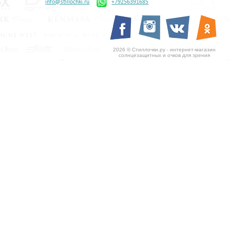
info@stillochki.ru
+79256391685
2026 © Стиллочки.ру - интернет-магазин
солнцезащитных и очков для зрения