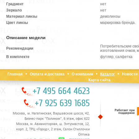
Градиент
нет
Зеркало
нет
Материал линзы
демолинзы
Цвет линзы
маркировка бренда.
Описание модели
Потребительские сво
Рекомендации
изготовления очков, 
В комплекте
футляр, салфетка
Главная
Оплата и доставка
О компании
Каталог
Новости
Карта сайта
+7 495 664 4623
+7 925 639 1685
,
Москва
м. Нагатинская, Варшавское шоссе, 42,
Бизнес-парк "Полином", 6 этаж, офис 622
Москва, м. Авиамоторная, ш. Энтузиастов, 12,
корп. 2, ТРЦ «Город», 2 этаж, Салон Стиллочки
Оптика