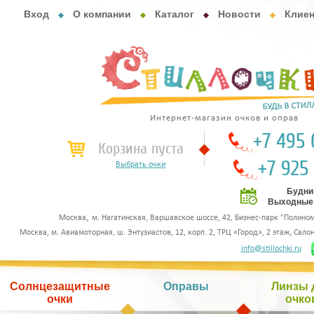
Вход
О компании
Каталог
Новости
Клие
Интернет-магазин очков и оправ
+7 495 
Корзина пуста
+7 925
Выбрать очки
Будни 
Выходные с
,
Москва
м. Нагатинская, Варшавское шоссе, 42, Бизнес-парк "Полином"
Москва, м. Авиамоторная, ш. Энтузиастов, 12, корп. 2, ТРЦ «Город», 2 этаж, Сал
info@stillochki.ru
Солнцезащитные
Оправы
Линзы 
очки
очко