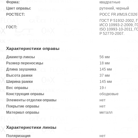
Форма:
квадратные
Цвет оправы:
рутений, черный
РОСТЕСТ:
РОСС FR.ИМ19.С026
ГОСТ Р 51932-2002, 
ИСО 10993-2-2009, Г
ГОСТ:
ISO 10993-10-2011, Г
Р 52770-2007.
Характеристики оправы
Диаметр линзы
56 мм
Размер переносицы
18 мм
Длина заушника
145 мм
Высота рамки
37 мм
Ширина рамки
145 мм
Вес оправы
19 г
Конструкция оправы
ободковые
Элементы отделки оправы
нет
Покрытие оправы
нет
Материал оправы
металл
Характеристики линзы
Поляризация
нет