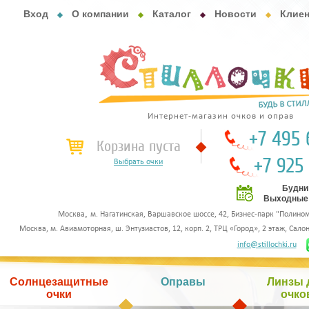
Вход
О компании
Каталог
Новости
Клие
Интернет-магазин очков и оправ
+7 495 
Корзина пуста
+7 925
Выбрать очки
Будни 
Выходные с
,
Москва
м. Нагатинская, Варшавское шоссе, 42, Бизнес-парк "Полином"
Москва, м. Авиамоторная, ш. Энтузиастов, 12, корп. 2, ТРЦ «Город», 2 этаж, Сал
info@stillochki.ru
Солнцезащитные
Оправы
Линзы 
очки
очко